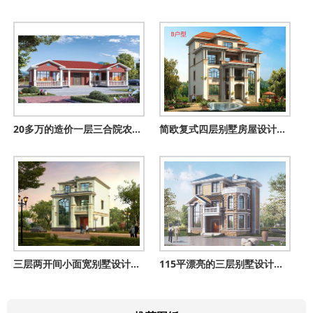
20多万的造价一层三合院农村自建房效果图
简欧复式四层别墅房屋设计图，外观图高端、大气
三层两开间小面宽别墅设计图纸带外观效果图，95平方米
115平漂亮的三层别墅设计方案，外观图片大气、精致