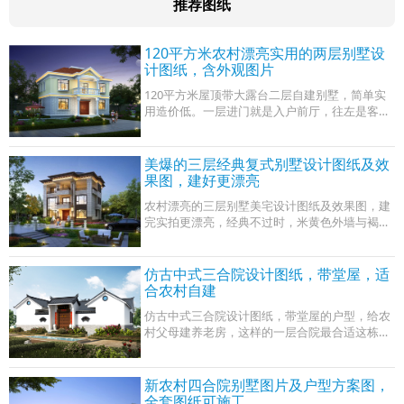
推荐图纸
120平方米农村漂亮实用的两层别墅设
计图纸，含外观图片
120平方米屋顶带大露台二层自建别墅，简单实
用造价低。一层进门就是入户前厅，往左是客
厅，右手边设有两间卧室，一间主卧一间次卧，
然后往里是厨房和餐厅。
美爆的三层经典复式别墅设计图纸及效
果图，建好更漂亮
农村漂亮的三层别墅美宅设计图纸及效果图，建
完实拍更漂亮，经典不过时，米黄色外墙与褐色
檐边相互照应，全透明外窗玻璃尽显质感之风。
仿古中式三合院设计图纸，带堂屋，适
合农村自建
仿古中式三合院设计图纸，带堂屋的户型，给农
村父母建养老房，这样的一层合院最合适这栋中
式三合院，简单中透露出不俗的质感。。说它简
单，是因为寥寥几笔，就向我们勾勒出了
新农村四合院别墅图片及户型方案图，
全套图纸可施工