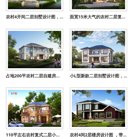
农村4开间二层别墅设计图，带堂屋带露台，进深9米
面宽15米大气的农村二层复式户型别墅设计图纸及外观图片
占地200平农村二层自建房设计方案户型，阳面卧室多
小L型新款二层别墅设计图，复式客厅旋转楼梯，14米乘13米
110平左右农村复式二层小楼设计图，外观非常受欢迎
农村4间2层楼房设计图 ，带有烤火房，适宜居住