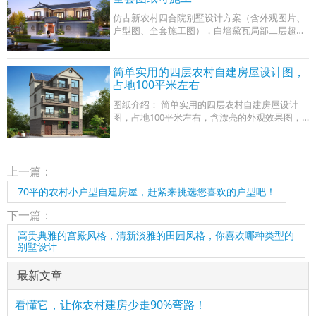
仿古新农村四合院别墅设计方案（含外观图片、
户型图、全套施工图），白墙黛瓦局部二层超漂
亮，城里人的居住梦想四合院在民间广受欢迎，
直到今天仍是很多北方人最为留恋的居住
简单实用的四层农村自建房屋设计图，
占地100平米左右
图纸介绍： 简单实用的四层农村自建房屋设计
图，占地100平米左右，含漂亮的外观效果图，
布局合理，外部造型及色彩搭配之协调更让人叹
绝，这款户型，一定会为您在乡村面前添彩！
上一篇：
70平的农村小户型自建房屋，赶紧来挑选您喜欢的户型吧！
下一篇：
高贵典雅的宫殿风格，清新淡雅的田园风格，你喜欢哪种类型的
别墅设计
最新文章
看懂它，让你农村建房少走90%弯路！