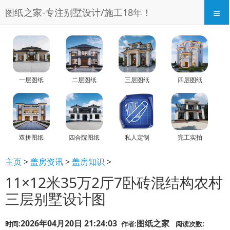
≡
图纸之家-专注别墅设计/施工18年！
一层图纸
二层图纸
三层图纸
四层图纸
双拼图纸
四合院图纸
私人定制
完工实拍
主页
>
盖房资讯
>
盖房知识
>
11×12米35万2厅7卧砖混结构农村
三层别墅设计图
2026年04月20日 21:24:03
图纸之家
时间:
作者:
阅读次数: