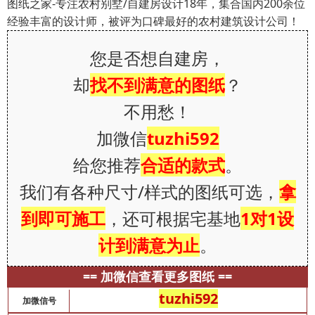
图纸之家-专注农村别墅/自建房设计18年，集合国内200余位
经验丰富的设计师，被评为口碑最好的农村建筑设计公司！
您是否想自建房，
却
找不到满意的图纸
？
不用愁！
加微信
tuzhi592
给您推荐
合适的款式
。
我们有各种尺寸/样式的图纸可选，
拿
到即可施工
，还可根据宅基地
1对1设
计到满意为止
。
== 加微信查看更多图纸 ==
tuzhi592
加微信号