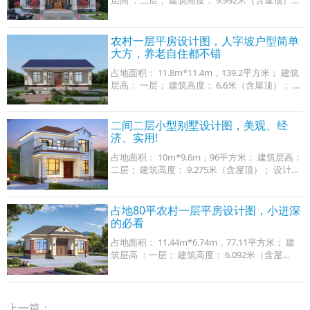
设计功能： 一层户型：堂屋、客厅、厨房、餐
厅、卧室x2、卫生间； 二层户型：客厅、书房、
卧
农村一层平房设计图，人字坡户型简单
大方，养老自住都不错
占地面积： 11.8m*11.4m，139.2平方米； 建筑
层高： 一层； 建筑高度： 6.6米（含屋顶）； 设
计功能： 一层户型：客厅、厨房、餐厅、卧室
（带卫生间）、卧室x2、卫生间； 图纸目录：
建
二间二层小型别墅设计图，美观、经
济、实用!
占地面积： 10m*9.6m，96平方米； 建筑层高：
二层； 建筑高度： 9.275米（含屋顶）； 设计功
能 ： 一层户型：客厅、餐厅、卧室x2、卫生
间； 二层户型：茶室、卧室x3、卫生间、露台；
占地80平农村一层平房设计图，小进深
的必看
占地面积： 11.44m*6.74m，77.11平方米； 建
筑层高 ：一层； 建筑高度： 6.092米（含屋
顶）； 设计功能： 一层户型：客厅、厨房、餐
厅、卧室x2、卫生间； 图纸目录： 建 筑 图：建
筑设计
上一篇：