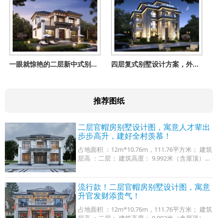
一眼就惊艳的二层新中式别墅设计图，大气做梦都想回家盖栋！
四层复式别墅设计方案，外观气派布局实用，舒适宜居美极了！
推荐图纸
二层官帽房别墅设计图，寓意人才辈出
步步高升，建好全村羡慕！
占地面积 ：12m*10.76m，111.76平方米； 建筑
层高 ：二层； 建筑高度： 9.992米（含屋顶）；
设计功能： 一层户型：堂屋、客厅、厨房、餐
厅、卧室x2、卫生间； 二层户型：客厅、书房、
卧
流行款！二层官帽房别墅设计图，寓意
升官发财添贵气！
占地面积 ：12m*10.76m，111.76平方米； 建筑
层高 ：二层； 建筑高度： 9.992米（含屋顶）；