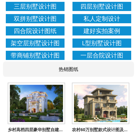
三层别墅设计图
四层别墅设计图
双拼别墅设计图
私人定制设计
四合院设计图纸
建好实拍案例
架空层别墅设计图
L型别墅设计图
带商铺别墅设计图
一层合院设计图
热销图纸
乡村高档四层豪华别墅自建房设计图，一层不带餐厅厨房户型
农村60万别墅款式设计图及外观效果图，客厅中空