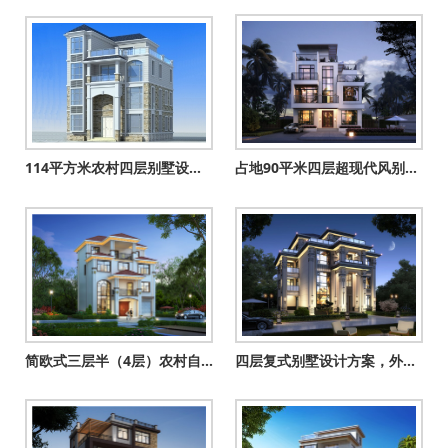
114平方米农村四层别墅设计图纸及效果图，11X11米
占地90平米四层超现代风别墅设计图，享受高品质生活
简欧式三层半（4层）农村自建房别墅设计图效果图，带车库户型
四层复式别墅设计方案，外观气派布局实用，舒适宜居美极了！