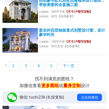
四层豪华欧式别墅自建楼房设计图纸，
带效果图和全套施工图
300平方米
【尺寸/户型可定制】
占地面积：
60万【仅供参考】
主体造价：
新农村四层独栋复式别墅设计图，设计
豪华时尚
140平方米
【尺寸/户型可定制】
占地面积：
50万左右【仅供参考】
主体造价：
1
2
3
4
5
下一页
找不到满意的图纸？
加微信查看
更多图纸
或
量身定制
设计
微信:
tuzhi238
(长按复制)
点击加微信