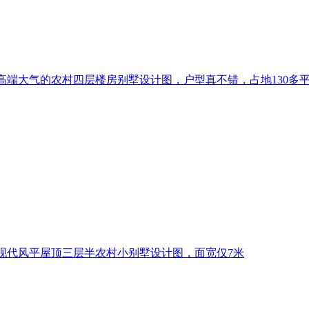
高端大气的农村四层楼房别墅设计图，户型真不错，占地130多
现代风平屋顶三层半农村小别墅设计图，面宽仅7米