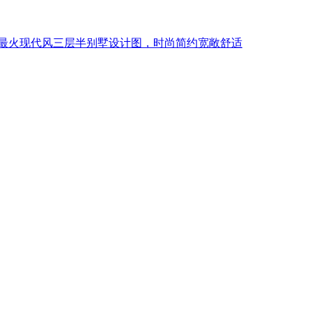
最火现代风三层半别墅设计图，时尚简约宽敞舒适