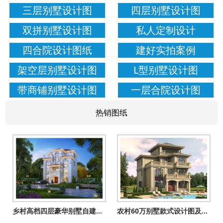
三层别墅设计图
四层别墅设计图
双拼别墅设计图
私人定制设计
四合院设计图纸
建好实拍案例
架空层别墅设计图
L型别墅设计图
带商铺别墅设计图
一层合院设计图
热销图纸
乡村高档四层豪华别墅自建房设计图，一层不带餐厅厨房户型
农村60万别墅款式设计图及外观效果图，客厅中空