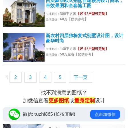
四层豪华欧式别墅自建楼房设计图纸，
带效果图和全套施工图
300平方米
【尺寸/户型可定制】
占地面积：
60万【仅供参考】
主体造价：
新农村四层独栋复式别墅设计图，设计
豪华时尚
140平方米
【尺寸/户型可定制】
占地面积：
50万左右【仅供参考】
主体造价：
1
2
3
4
5
下一页
找不到满意的图纸？
加微信查看
更多图纸
或
量身定制
设计
微信:
tuzhi865
(长按复制)
点击加微信