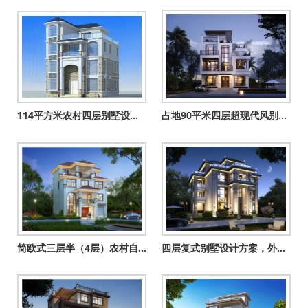
114平方米农村四层别墅设计图纸及效果图，11X11米
占地90平米四层超现代风别墅设计图，享受高品质生活
简欧式三层半（4层）农村自建房别墅设计图效果图，带车库户型
四层复式别墅设计方案，外观气派布局实用，舒适宜居美极了！