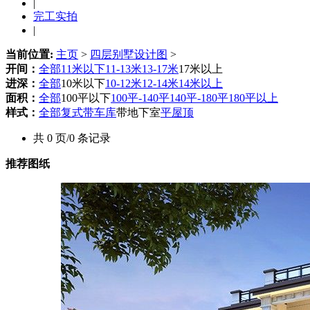
|
完工实拍
|
当前位置:
主页
>
四层别墅设计图
>
开间：
全部
11米以下
11-13米
13-17米
17米以上
进深：
全部
10米以下
10-12米
12-14米
14米以上
面积：
全部
100平以下
100平-140平
140平-180平
180平以上
样式：
全部
复式
带车库
带地下室
平屋顶
共 0 页/0 条记录
推荐图纸