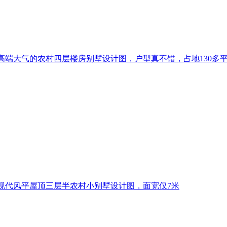
高端大气的农村四层楼房别墅设计图，户型真不错，占地130多
现代风平屋顶三层半农村小别墅设计图，面宽仅7米