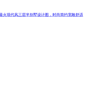
最火现代风三层半别墅设计图，时尚简约宽敞舒适