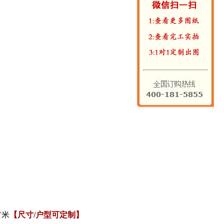
方米
【尺寸/户型可定制】