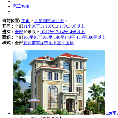
|
完工实拍
|
当前位置:
主页
>
四层别墅设计图
>
开间：
全部
11米以下
11-13米
13-17米
17米以上
进深：
全部
10米以下
10-12米
12-14米
14米以上
面积：
全部
100平以下
100平-140平
140平-180平
180平以上
样式：
全部
复式
带车库
带地下室
平屋顶
120