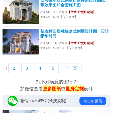
四层豪华欧式别墅自建楼房设计图纸，
带效果图和全套施工图
300平方米
【尺寸/户型可定制】
占地面积：
60万【仅供参考】
主体造价：
新农村四层独栋复式别墅设计图，设计
豪华时尚
140平方米
【尺寸/户型可定制】
占地面积：
50万左右【仅供参考】
主体造价：
1
2
3
4
5
下一页
找不到满意的图纸？
加微信查看
更多图纸
或
量身定制
设计
微信:
tuzhi357
(长按复制)
点击加微信