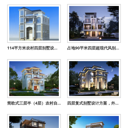
114平方米农村四层别墅设计图纸及效果图，11X11米
占地90平米四层超现代风别墅设计图，享受高品质生活
简欧式三层半（4层）农村自建房别墅设计图效果图，带车库户型
四层复式别墅设计方案，外观气派布局实用，舒适宜居美极了！