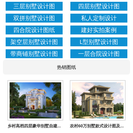
三层别墅设计图
四层别墅设计图
双拼别墅设计图
私人定制设计
四合院设计图纸
建好实拍案例
架空层别墅设计图
L型别墅设计图
带商铺别墅设计图
一层合院设计图
热销图纸
乡村高档四层豪华别墅自建房设计图，一层不带餐厅厨房户型
农村60万别墅款式设计图及外观效果图，客厅中空