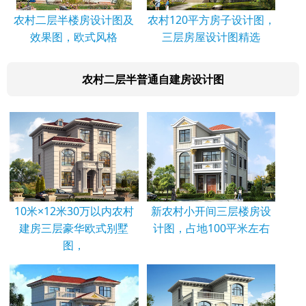
农村二层半楼房设计图及
农村120平方房子设计图，
效果图，欧式风格
三层房屋设计图精选
农村二层半普通自建房设计图
10米×12米30万以内农村
新农村小开间三层楼房设
建房三层豪华欧式别墅
计图，占地100平米左右
图，