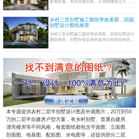
看着舒服、布局住着坦然，占地稍微有点大，暖
色调的真石漆外观质感非常好，是农村别墅里面
一款难得的精品！ 占地面积： 16.02m*12.02
乡村三层别墅施工图纸带效果图，田园
别墅设计图纸推荐
乡村三层别墅施工图纸带效果图，田园别墅设计
图纸推荐，别墅外墙采用的是米白色和棕色的文
化石进行装饰。屋顶用的是灰色琉璃瓦镶嵌。正
面左右两侧设有大面积落地窗，不仅能提
本专题提供农村二层半别墅设计图及外观图片，20万到50
万的二层半自建房户型方案，有乡村别墅、普通自建房、
漂亮楼房等不同风格，每套图纸都包含平面图、立面图、
剖面图、地基图、配筋图、水电图等，还提供部分二层、