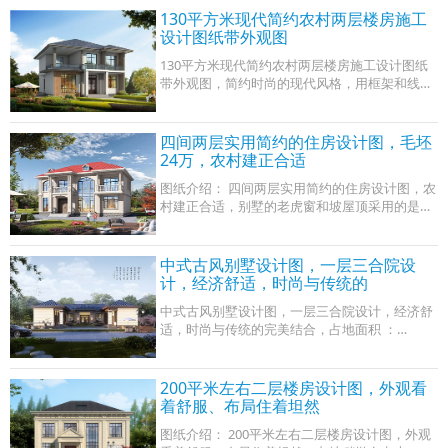
130平方米现代简约农村两层楼房施工
设计图纸带外观图
130平方米现代简约农村两层楼房施工设计图纸
带外观图，简约时尚的现代风格，用框架和线
条，配以深浅不同的颜色，使整个立面透着精致
与利落。
四间两层实用简约的住房设计图，毛坯
24万，农村建正合适
图纸介绍： 四间两层实用简约的住房设计图，农
村建正合适，别墅的老虎窗和坡屋顶采用的是红
色屋面瓦，外墙搭配的是淡黄色的涂料，灰色和
米黄色的结合，是高贵和清新的结合，一
中式古风别墅设计图，一层三合院设
计，经济舒适，时尚与传统的
中式古风别墅设计图，一层三合院设计，经济舒
适，时尚与传统的完美结合，占地面积 ：
20m*24m，275.7平方米； 建筑层高： 一层；
建筑高度： 6.425米（含屋顶）； 设计功能： 一
层户型
200平米左右二层楼房设计图，外观看
着舒服、布局住着坦然
图纸介绍： 200平米左右二层楼房设计图，外观