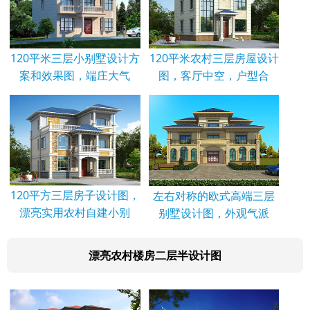
120平米三层小别墅设计方
120平米农村三层房屋设计
案和效果图，端庄大气
图，客厅中空，户型合
120平方三层房子设计图，
左右对称的欧式高端三层
漂亮实用农村自建小别
别墅设计图，外观气派
漂亮农村楼房二层半设计图