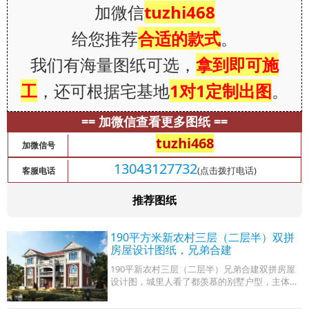
加微信
tuzhi468
给您推荐
合适的款式
。
我们有海量图纸可选，
拿到即可施
工
，还可根据宅基地
1对1定制出图
。
== 加微信查看更多图纸 ==
tuzhi468
加微信号
13043127732
(点击拨打电话)
客服电话
推荐图纸
190平方米新农村三层（二层半）双拼
房屋设计图纸，兄弟合建
190平新农村三层（二层半）兄弟合建双拼房屋
设计图，城里人看了都羡慕的别墅户型，主体大
红色的真石漆外墙，给人的视觉感受非常舒适，
线条优美流畅仓，搭配上红色的屋顶，让人