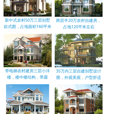
新中式农村50万三层别墅
两层半20万农村自建房，
款式图，占地面积160平米
占地120平米左右
带电梯农村建房三层小洋
35万内三层自建别墅设计
楼，楼中楼结构，带露
图，外观美观，户型舒适