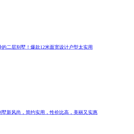
抄的二层别墅！爆款12米面宽设计户型太实用
别墅新风尚，简约实用，性价比高，美丽又实惠