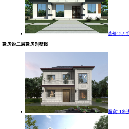
造价15万
建房说二层建房别墅图
面宽11