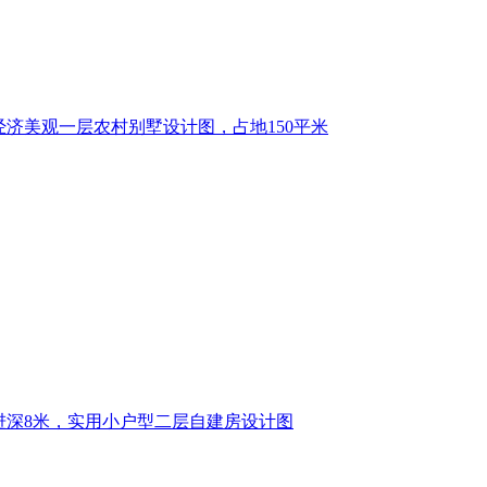
经济美观一层农村别墅设计图，占地150平米
米进深8米，实用小户型二层自建房设计图