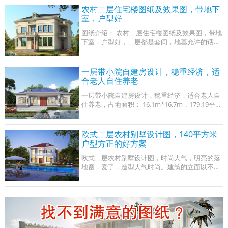
农村二层住宅楼图纸及效果图，带地下
室，户型好
图纸介绍： 农村二层住宅楼图纸及效果图，带地
下室，户型好，二层都是套间，地基允许的话套
间是最佳选择。本套图纸结合现代的工艺和设
计，建造后更结实更耐用更美观 占地面积
一层带小院自建房设计，稳重经济，适
合老人自住养老
一层带小院自建房设计，稳重经济，适合老人自
住养老，占地面积： 16.1m*16.7m，179.19平方
米； 建筑层高 ：一层； 建筑高度： 6.395米（含
屋顶）； 设计功能： 一层户型：客厅、厨房、
餐
欧式二层农村别墅设计图，140平方米
户型方正的好方案
欧式二层农村别墅设计图，时尚大气，明亮的落
地窗，爱了，造型大气时尚。建筑的立面以不同
的开窗设计提升视觉冲击力，搭配红色屋面瓦对
比强烈，造型上的层次变化塑造出独特的