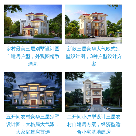
乡村最美三层别墅设计图
新款三层豪华大气欧式别
自建房户型，外观图精致
墅设计图，3种户型设计方
漂亮
案
五开间农村豪华三层别墅
二开间小户型设计三层农
设计图，大格局大气派，
村自建房方案，经济型适
大家庭建房首选
合小宅基地建房