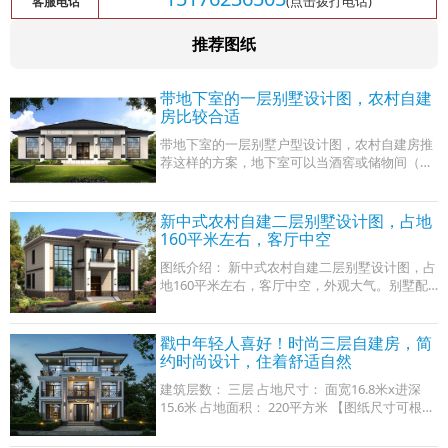
(点击拨打电话)
客服电话
推荐图纸
带地下室的一层别墅设计图，农村自建
房比较合适
带地下室的一层别墅户型设计图，农村自建房推
荐这样的方案，地下室可以当酒窖或储物间（大
小施工时可以自行调整），厨房就在餐厅的旁
边。四个卧室，家里有老人也可以一起住，
新中式农村自建二层别墅设计图，占地
160平米左右，客厅中空
图纸介绍： 新中式农村自建二层别墅设计图，占
地160平米左右，客厅中空，外观大气。别墅配
色明亮简洁很现代化，整体外观错落有致，造型
精美独特，一栋漂亮房子是男人面子的象征
戳中年轻人喜好！时尚三层自建房，简
约时尚设计，住着舒适自然
建筑层数： 三层 占地尺寸： 面宽16.8米x进深
15.6米 占地面积： 220平方米 【图纸尺寸可根据
实际情况修改】 造价预算： 75万 建筑总面积/总
层高： 750平米（不含入户平台、阳台、露台）