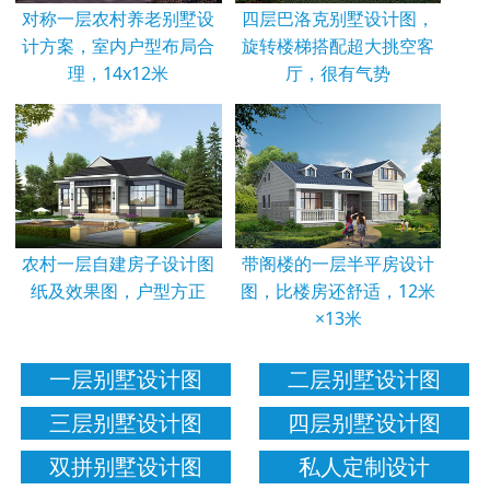
对称一层农村养老别墅设
四层巴洛克别墅设计图，
计方案，室内户型布局合
旋转楼梯搭配超大挑空客
理，14x12米
厅，很有气势
农村一层自建房子设计图
带阁楼的一层半平房设计
纸及效果图，户型方正
图，比楼房还舒适，12米
×13米
一层别墅设计图
二层别墅设计图
三层别墅设计图
四层别墅设计图
双拼别墅设计图
私人定制设计