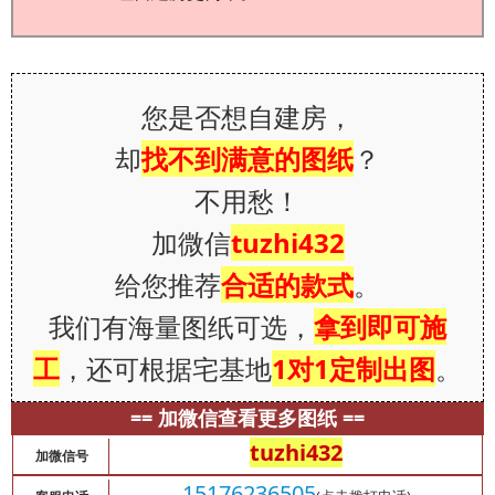
您是否想自建房，
却
找不到满意的图纸
？
不用愁！
加微信
tuzhi432
给您推荐
合适的款式
。
我们有海量图纸可选，
拿到即可施
工
，还可根据宅基地
1对1定制出图
。
== 加微信查看更多图纸 ==
tuzhi432
加微信号
15176236505