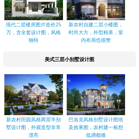
现代二层楼房图片造价25
新农村自建二层小楼图，
万，含全套设计图，风格
时尚大方，外型精美，室
独特
内布局也很赞
美式三层小别墅设计图
新农村田园风格两层半别
巴洛克风格别墅设计图纸
墅设计图，外观造型非常
及效果图，农村建一栋想
漂亮
低调都难