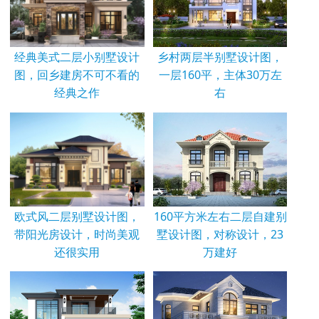
经典美式二层小别墅设计
乡村两层半别墅设计图，
图，回乡建房不可不看的
一层160平，主体30万左
经典之作
右
欧式风二层别墅设计图，
160平方米左右二层自建别
带阳光房设计，时尚美观
墅设计图，对称设计，23
还很实用
万建好