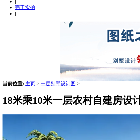
|
完工实拍
|
当前位置:
主页
>
一层别墅设计图
>
18米乘10米一层农村自建房