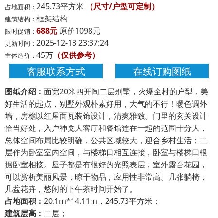
245.73平方米
（尺寸/户型可定制）
占地面积：
框架结构
建筑结构：
688元
原价1098元
限时促销：
2025-12-18 23:37:24
更新时间：
45万
（仅供参考）
主体造价：
客服联系方式
在线订购图纸
图纸介绍：
面宽20米四开间二层别墅，火爆全村的户型，美
好生活的起点，别墅外观朴素好用，大气的不行！暖色调外
墙，房檐以红屋面瓦装饰设计，清爽雅致。门里的玄关设计
恰当好处，入户神龛大客厅和餐馆连在一起的范围十分大，
总体空间布局比较明确，公共区域较大，迎合乡村生活；二
层作为卧室室内空间，与楼梯口相互连接，卧室与楼梯口根
据卧室相接。屋子都是有很好的光照表层；室外露台花园，
可以赏析美丽风景，晾干物品，应用性非常高。几张躺椅，
几盆花卉，悠闲的下午茶时间开始了。
占地面积：
20.1m*14.11m，245.73平方米；
建筑层高：
二层；