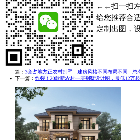
←←
扫一扫
给您
推荐合
定制出图
，
篇：
3套占地方正农村别墅，建房风格不同布局不同，总
下一篇：
炸裂！20款新农村一层别墅设计图，最低12万