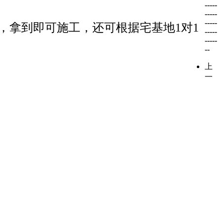
-----
-----
-----
，
拿到即可施工
，还可根据宅基地
1对1
-----
-----
--
上
一