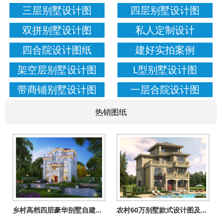
三层别墅设计图
四层别墅设计图
双拼别墅设计图
私人定制设计
四合院设计图纸
建好实拍案例
架空层别墅设计图
L型别墅设计图
带商铺别墅设计图
一层合院设计图
热销图纸
乡村高档四层豪华别墅自建房设计图，一层不带餐厅厨房户型
农村60万别墅款式设计图及外观效果图，客厅中空