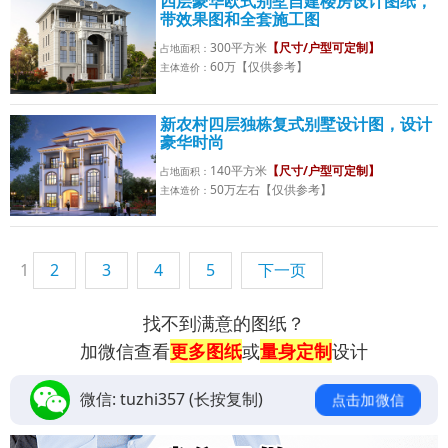
四层豪华欧式别墅自建楼房设计图纸，
带效果图和全套施工图
300平方米
【尺寸/户型可定制】
占地面积：
60万【仅供参考】
主体造价：
新农村四层独栋复式别墅设计图，设计
豪华时尚
140平方米
【尺寸/户型可定制】
占地面积：
50万左右【仅供参考】
主体造价：
1
2
3
4
5
下一页
找不到满意的图纸？
加微信查看
更多图纸
或
量身定制
设计
微信:
tuzhi357
(长按复制)
点击加微信