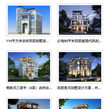
114平方米农村四层别墅设计图纸及效果图，11X11米
占地90平米四层超现代风别墅设计图，享受高品质生活
简欧式三层半（4层）农村自建房别墅设计图效果图，带车库户型
四层复式别墅设计方案，外观气派布局实用，舒适宜居美极了！