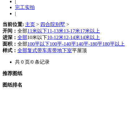
|
完工实拍
|
当前位置:
主页
>
四合院别墅
>
开间：
全部
11米以下
11-13米
13-17米
17米以上
进深：
全部
10米以下
10-12米
12-14米
14米以上
面积：
全部
100平以下
100平-140平
140平-180平
180平以上
样式：
全部
复式
带车库
带地下室
平屋顶
共 0 页/0 条记录
推荐图纸
图纸排名