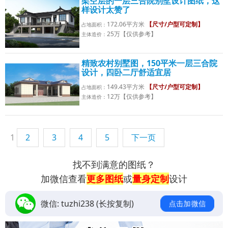
架空层的一层三合院别墅设计图纸，这
样设计太赞了
172.06平方米
【尺寸/户型可定制】
占地面积：
25万【仅供参考】
主体造价：
精致农村别墅图，150平米一层三合院
设计，四卧二厅舒适宜居
149.43平方米
【尺寸/户型可定制】
占地面积：
12万【仅供参考】
主体造价：
1
2
3
4
5
下一页
找不到满意的图纸？
加微信查看
更多图纸
或
量身定制
设计
微信:
tuzhi238
(长按复制)
点击加微信