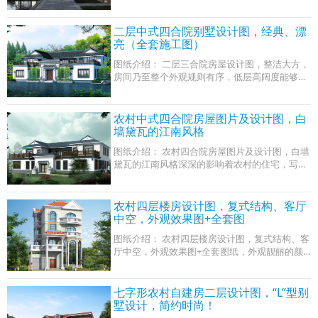
下拉。 占地面积： 17.76m*11.62m，193.5平方
米； 建筑层高： 一层； 建筑高度： 6.088米（含
屋顶
二层中式四合院别墅设计图，经典、漂
亮（全套施工图）
图纸介绍： 二层三合院房屋设计图，整洁大方，
房间乃至整个外观规则有序，低层高阔度能够囊
括生活中的各种需要。对比了什么欧式、地中
海、法式等等各种风格发现还是中式的合院
农村中式四合院房屋图片及设计图，白
墙黛瓦的江南风格
图纸介绍： 农村四合院房屋图片及设计图，白墙
黛瓦的江南风格深深的影响着农村的住宅，写意
的建造手法，在依山傍水之地，修盖一栋小桥流
水，曲径通幽的中式四合院，古朴沉静的
农村四层楼房设计图，复式结构、客厅
中空，外观效果图+全套图
图纸介绍： 农村四层楼房设计图，复式结构、客
厅中空，外观效果图+全套图纸，外观靓丽的颜
色给人一种清新自然的感觉，毫无做作之感。别
墅的占地面积也符合我国大部分地区宅基
七字形农村自建房二层设计图，“L”型别
墅设计，简约时尚！