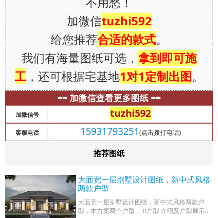
不用愁！
加微信
tuzhi592
给您推荐
合适的款式
。
我们有海量图纸可选，
拿到即可施
工
，还可根据宅基地
1对1定制出图
。
== 加微信查看更多图纸 ==
tuzhi592
加微信号
15931793251
(点击拨打电话)
客服电话
推荐图纸
大面宽一层别墅设计图纸，新中式风格
两款户型
大面宽一层别墅设计图纸，新中式风格两款户
型，本方案两个户型， B户型 介绍及户型展示往