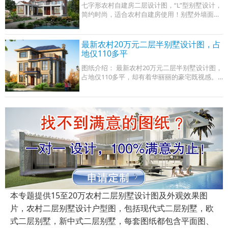
七字形农村自建房二层设计图，“L”型别墅设计，
简约时尚，适合农村自建房使用！别墅外墙面主
要用白色真石漆和砖红色外墙砖装饰，屋面处配
红色琉璃瓦。
最新农村20万元二层半别墅设计图，占
地仅110多平
图纸介绍： 最新农村20万元二层半别墅设计图，
占地仅110多平，却有着华丽丽的豪宅既视感。
这款别墅把欧式的元素提炼精简，在保留欧式经
典韵味的同时，又设计出更加适宜农村建造
本专题提供15至20万农村二层别墅设计图及外观效果图
片，农村二层别墅设计户型图，包括现代式二层别墅，欧
式二层别墅，新中式二层别墅，每套图纸都包含平面图、