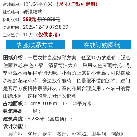
131.04平方米
（尺寸/户型可定制）
占地面积：
砖混结构
建筑结构：
588元
原价898元
限时促销：
2025-12-19 07:38:39
更新时间：
10万
（仅供参考）
主体造价：
客服联系方式
在线订购图纸
图纸介绍：
一层农村自建别墅方案，低至10万的造价，适合
住家养老,白色外墙，清新简洁大方，采用灰色屋顶衬托，别
墅外观不再显得单调无味。小台阶上来是小走廊，可以摆放
养植的花花草草，旁边放个躺椅，也是很不错的选择。进门
是客厅方便招待亲朋好友，室内布局合理实用，在农村的青
山绿水间，这样的居所舒适又惬意。
占地面积：
14m*10.05m，131.04平方米；
建筑层高
：一层；
建筑高度：
6.288米（含屋顶）；
设计功能：
一层户型：客厅、厨房、餐厅、卧室x2、卫生间、储藏间；