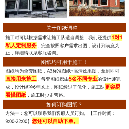
关于图纸调整！
1对1
施工时可以根据需求让施工队适当调整，我们还提供
私人定制服务
，完全按照客户需求出图，设计到满意为
止，详细请联系客服咨询。
图纸均可用于施工！
图纸均为全套图纸，A3标准图纸+高清效果图，拿到即可
直接用来施工
5名不同专业
，每套图纸都由
的设计师完
更容易
成，设计经验6年以上，图纸经过了优化，施工队
看懂图纸
，施工时少走弯路。
如何订购图纸？
方法一
：您可以联系我们客服人员订购。【工作时间：
您还可以自助下单。
9:00-22:00】