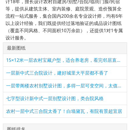
计18年，擅长设计农村自建房/别墅/合院/临街门脸/民宿
等，提供从建筑主体、室内装修、庭院景观、造价预算全
流程一站式服务，集合国内200余名专业设计师，均有6年
以上设计经验，我们既提供经过落地验证的成品设计图纸
（覆盖不同风格、不同面积10万余款），还提供1对1专属
设计服务。
最新图纸
15×12米一层农村宝藏户型，适合养老房，看完邻居直接要图纸！
一层新中式三合院设计，建好城里大平层都不香了
一层带阁楼农村别墅设计图，多得一层可变空间，太值了！
七字型设计新中式一层别墅设计图，类合院风格
农村一层中式三合院太香了！白墙黛瓦，有院有景超宜居
图纸排名