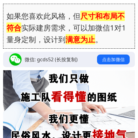
如果您喜欢此风格，但
尺寸和布局不
符合
实际建房需求，可以加微信1对1
量身定制，设计到
满意为止
。
微信:
gcds52
(长按复制)
点击加微信