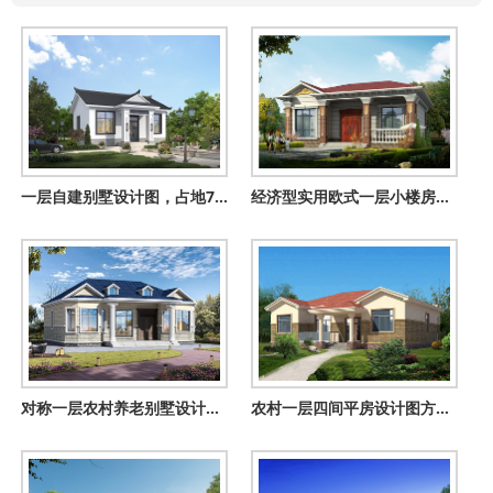
一层自建别墅设计图，占地70平不大功能很齐全，非常适合农村养
经济型实用欧式一层小楼房别墅平房设计图，11X10米
对称一层农村养老别墅设计方案，室内户型布局合理，14x12米
农村一层四间平房设计图方案，含外观图片，预算10万