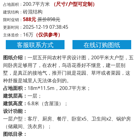
200.7平方米
（尺寸/户型可定制）
占地面积：
砖混结构
建筑结构：
588元
原价898元
限时促销：
2025-12-19 07:38:45
更新时间：
16万
（仅供参考）
主体造价：
客服联系方式
在线订购图纸
图纸介绍：
一层五开间农村平房设计图，200平米大户型，五
间卧房足够用了，在农村，鸟语花香好不惬意，建一层别
墅，是真正的接地气，推开门就是花园、草坪或者菜园，这
种舒服是城里人无法体会到的。
占地面积：
18m*11.5m，200.7平方米；
建筑层高：
一层；
建筑高度：
6.8米（含屋顶）；
设计功能：
一层户型：客厅、厨房、餐厅、卧室x5、卫生间x2、锅炉房
（储藏间、洗衣房）；
图纸目录：