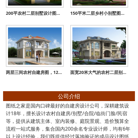
200平农村二层别墅设计图，外观现代简约
150平米二层乡村小别墅图，户型合理，外观清新淡雅
两层三间农村自建房图，125平有7间卧室，全家人都能住得下
面宽20米大气的农村二层别墅设计图，户型带车库和土灶房设计
公司介绍
图纸之家是国内口碑最好的自建房设计公司，深耕建筑设
计18年，擅长设计农村自建房/别墅/合院/临街门脸/民宿
等，提供从建筑主体、室内装修、庭院景观、造价预算全
流程一站式服务，集合国内200余名专业设计师，均有6年
以上设计经验，我们既提供经过落地验证的成品设计图纸