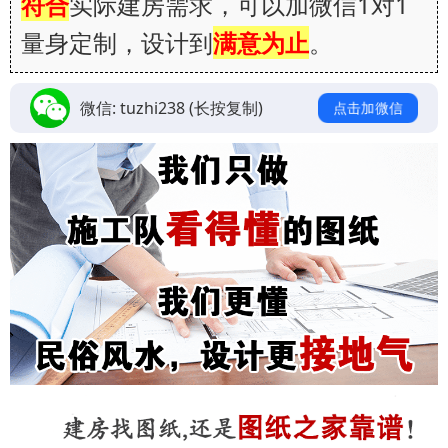
符合
实际建房需求，可以加微信1对1
量身定制，设计到
满意为止
。
微信:
tuzhi238
(长按复制)
点击加微信