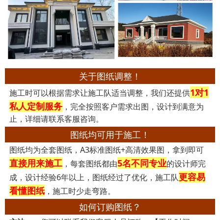
关于图纸调整！
1对1
施工时可以根据需求让施工队适当调整，我们还提供
私人定制服务
，完全按照客户需求出图，设计到满意为
止，详细请联系客服咨询。
图纸均可用于施工！
图纸均为全套图纸，A3标准图纸+高清效果图，拿到即可
直接用来施工
5名不同专业
，每套图纸都由
的设计师完
更容易
成，设计经验6年以上，图纸经过了优化，施工队
看懂图纸
，施工时少走弯路。
如何订购图纸？