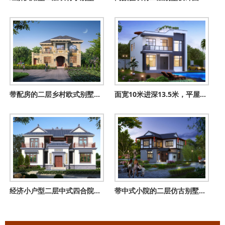
带配房的二层乡村欧式别墅设计图，尺寸15.84×13.84米
面宽10米进深13.5米，平屋顶现代风格二层别墅设计图
经济小户型二层中式四合院（三合院）设计图纸，带堂屋和庭院
带中式小院的二层仿古别墅设计图，小户型自建房设计，外观美极