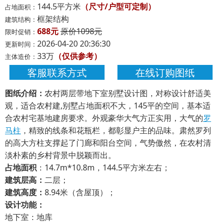
144.5平方米
（尺寸/户型可定制）
占地面积：
框架结构
建筑结构：
688元
原价1098元
限时促销：
2026-04-20 20:36:30
更新时间：
33万
（仅供参考）
主体造价：
客服联系方式
在线订购图纸
图纸介绍：
农村两层带地下室别墅设计图，对称设计舒适美
观，适合农村建,别墅占地面积不大，145平的空间，基本适
合农村宅基地建房要求。外观豪华大气方正实用，大气的
罗
马柱
，精致的线条和花瓶栏，都彰显户主的品味。肃然罗列
的高大方柱支撑起了门廊和阳台空间，气势傲然，在农村清
淡朴素的乡村背景中脱颖而出。
占地面积
：14.7m*10.8m，144.5平方米左右；
建筑层高：
二层；
建筑高度：
8.94米（含屋顶）；
设计功能：
地下室：地库