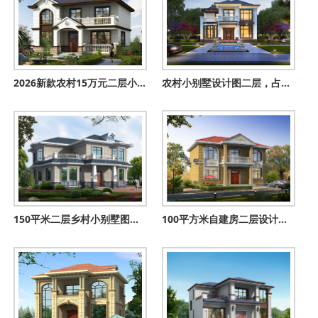
2026新款农村15万元二层小楼图，占地90平米左右
农村小别墅设计图二层，占地不大颜值高，最适合农村建造。
150平米二层乡村小别墅图，户型合理，外观清新淡雅
100平方米自建房二层设计图纸及效果图，12x9米