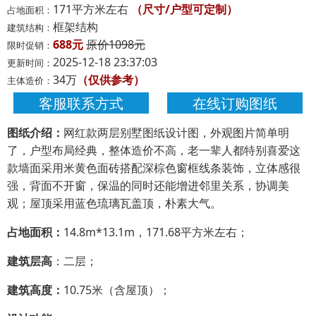
171平方米左右
（尺寸/户型可定制）
占地面积：
框架结构
建筑结构：
688元
原价1098元
限时促销：
2025-12-18 23:37:03
更新时间：
34万
（仅供参考）
主体造价：
客服联系方式
在线订购图纸
图纸介绍：
网红款两层别墅图纸设计图，外观图片简单明
了，户型布局经典，整体造价不高，老一辈人都特别喜爱这
款墙面采用米黄色面砖搭配深棕色窗框线条装饰，立体感很
强，背面不开窗，保温的同时还能增进邻里关系，协调美
观；屋顶采用蓝色琉璃瓦盖顶，朴素大气。
占地面积：
14.8m*13.1m，171.68平方米左右；
建筑层高
：二层；
建筑高度：
10.75米（含屋顶）；