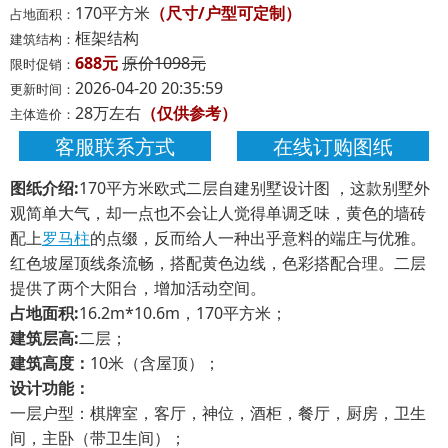
170平方米
（尺寸/户型可定制）
占地面积：
框架结构
建筑结构：
688元
原价1098元
限时促销：
2026-04-20 20:35:59
更新时间：
28万左右
（仅供参考）
主体造价：
客服联系方式
在线订购图纸
图纸介绍:
170平方米欧式二层自建别墅设计图 ，这款别墅外
观简单大气，却一点也不会让人觉得单调乏味，黄色的墙砖
配上
罗马柱
的点缀，反而给人一种出乎意料的端庄与优雅。
红色坡屋顶线条流畅，搭配黄色边线，色彩搭配合理。二层
提供了两个大阳台，增加活动空间。
占地面积:
16.2m*10.6m，170平方米；
建筑层高:
二层；
建筑高度：
10米（含屋顶）；
设计功能：
一层户型：棋牌室，客厅，神位，酒柜，餐厅，厨房，卫生
间，主卧（带卫生间）；