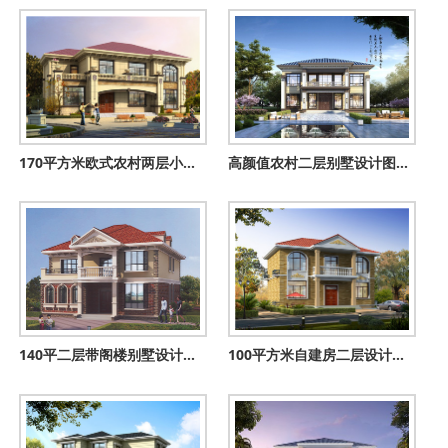
170平方米欧式农村两层小别墅设计图纸带外观图，精致好看
高颜值农村二层别墅设计图，颜值在线造价不高，建房好选择！
140平二层带阁楼别墅设计方案图，外观图片色彩明快
100平方米自建房二层设计图纸及效果图，12x9米