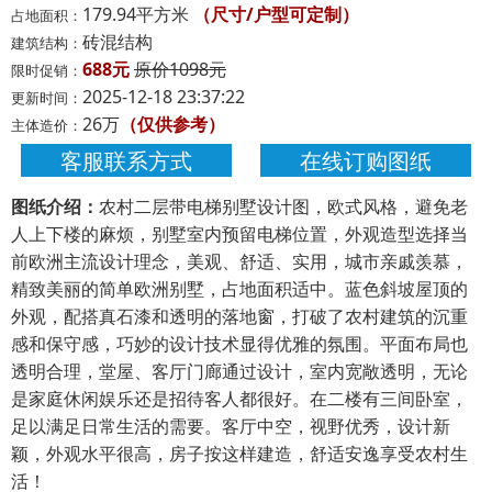
179.94平方米
（尺寸/户型可定制）
占地面积：
砖混结构
建筑结构：
688元
原价1098元
限时促销：
2025-12-18 23:37:22
更新时间：
26万
（仅供参考）
主体造价：
客服联系方式
在线订购图纸
图纸介绍：
农村二层带电梯别墅设计图，欧式风格，避免老
人上下楼的麻烦，别墅室内预留电梯位置，外观造型选择当
前欧洲主流设计理念，美观、舒适、实用，城市亲戚羡慕，
精致美丽的简单欧洲别墅，占地面积适中。蓝色斜坡屋顶的
外观，配搭真石漆和透明的落地窗，打破了农村建筑的沉重
感和保守感，巧妙的设计技术显得优雅的氛围。平面布局也
透明合理，堂屋、客厅门廊通过设计，室内宽敞透明，无论
是家庭休闲娱乐还是招待客人都很好。在二楼有三间卧室，
足以满足日常生活的需要。客厅中空，视野优秀，设计新
颖，外观水平很高，房子按这样建造，舒适安逸享受农村生
活！