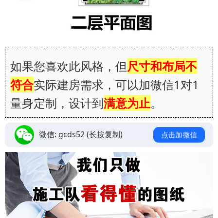
如果您喜欢此风格，但
尺寸和布局不
符合
实际建房需求，可以加微信1对1
量身定制，设计到
满意为止
。
微信:
gcds52
(长按复制)
点击加微信