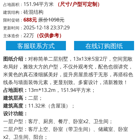
151.94平方米
（尺寸/户型可定制）
占地面积：
砖混结构
建筑结构：
688元
原价1098元
限时促销：
2025-12-18 23:37:29
更新时间：
22万
（仅供参考）
主体造价：
客服联系方式
在线订购图纸
图纸介绍：
对称简单二层别墅，13x13米5室2厅，空间宽敞
布局好，雅致大方的户型，不仅外观考究，配色也很讲究，
米黄色的真石漆细腻美好，提升房屋质感于无形，再搭棕色
线条与墙面装饰元素，更显别致。多窗设计，清新雅致！
占地面积：
13m*13.2m，151.94平方米；
建筑层高：
二层；
建筑高度：
11.32米（含屋顶）；
设计功能：
一层户型：客厅、厨房、餐厅、卧室x2、卫生间；
二层户型：客厅上空、卧室（带卫生间）、储藏室、卧室
x2、卫生间、阳台；