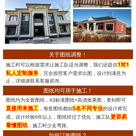
关于图纸调整！
1对1
施工时可以根据需求让施工队适当调整，我们还提供
私人定制服务
，完全按照客户需求出图，设计到满意为
止，详细请联系客服咨询。
图纸均可用于施工！
图纸均为全套图纸，A3标准图纸+高清效果图，拿到即可
直接用来施工
5名不同专业
，每套图纸都由
的设计师完
更容易
成，设计经验6年以上，图纸经过了优化，施工队
看懂图纸
，施工时少走弯路。
如何订购图纸？