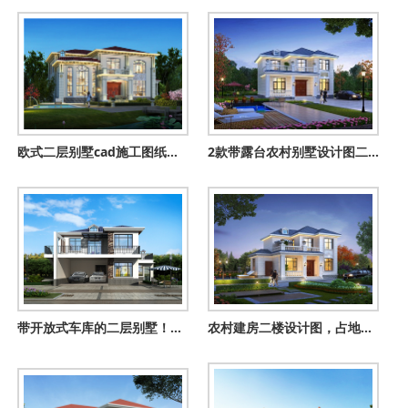
欧式二层别墅cad施工图纸，含效果图，欧式别墅设计图纸展示
2款带露台农村别墅设计图二层精选，造价超值性价比
带开放式车库的二层别墅！配土灶、室外楼梯，新颖还显品味
农村建房二楼设计图，占地百平带配房设计，颜值高布局好