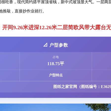
局很吃香，现代简约搭平屋顶省钱，新中式坡顶显大气。一层两
地推敲，直接抄作业就行。
：开间9.26米进深12.26米二层简欧风带大露台
📐 户型参数
占地
118.75平
户型特点
图纸之家官网（图纸编号：E362