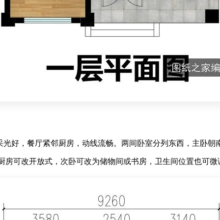
客厅，南向采光好，餐厅紧邻厨房，动线流畅。两间卧室分列东西，主
厨房可改开放式，次卧可改为储物间或书房，卫生间位置也可微