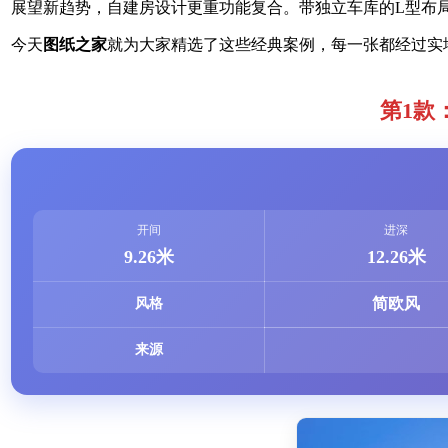
展望新趋势，自建房设计更重功能复合。带独立车库的L型布
今天
图纸之家
就为大家精选了这些经典案例，每一张都经过实
第1款
开间
进深
9.26米
12.26米
简欧风
风格
来源