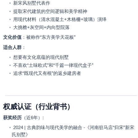
•
新宋风别墅代表作
•
提取宋代建筑的空间逻辑和美学精神
•
用现代材料（清水混凝土
+
木格栅
+
玻璃）演绎
•
大挑檐
+
灰空间
+
内向型院落
文化价值
：被称作
“
东方美学天花板
”
适合人群
：
•
想要有文化底蕴的现代别墅
•
不喜欢
“
土味欧式
”
和
“
千篇一律现代盒子
”
•
追求
“
既现代又有根
”
的返乡建房者
权威认证（行业背书）
获奖经历
（近
6
年）
:
•
2024 |
古典韵味与现代美学的融合
-
《河南驻马店
“
归宋
”
新宋
氏别墅》