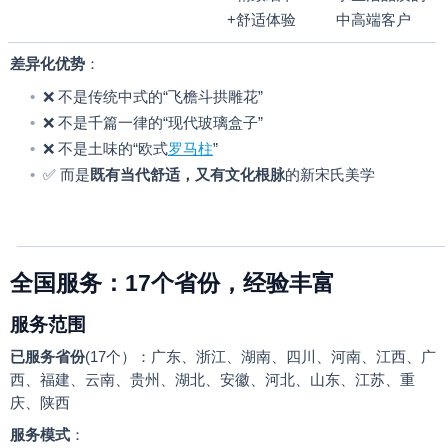
+
舒适体验
中高端客户
差异化优势
：
•
❌
不是传统中式的
“
飞檐斗拱雕花
”
•
❌
不是千篇一律的
“
现代玻璃盒子
”
•
❌
不是土味的
“
欧式
罗马柱
”
•
✅
而是
既有当代舒适，又有文化根脉
的新宋氏美学
17
全国服务：
个省份，经验丰富
服务范围
已服务省份
(17
个）：广东、浙江、湖南、四川、河南、江西、广
西、福建、云南、贵州、湖北、安徽、河北、山东、江苏、重
庆、陕西
服务模式
：