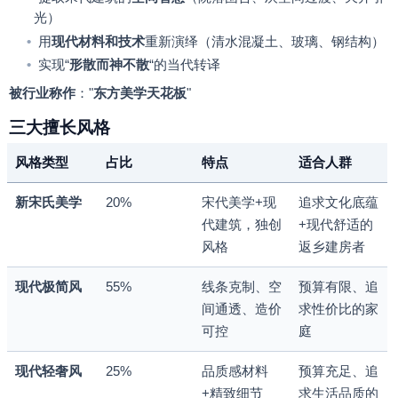
光）
•
用
现代材料和技术
重新演绎（清水混凝土、玻璃、钢结构）
•
实现
“
形散而神不散
“
的当代转译
被行业称作
：
"
东方美学天花板
"
三大擅长风格
风格类型
占比
特点
适合人群
新宋氏美学
20%
宋代美学
+
现
追求文化底蕴
代建筑，独创
+
现代舒适的
风格
返乡建房者
现代极简风
55%
线条克制、空
预算有限、追
间通透、造价
求性价比的家
可控
庭
现代轻奢风
25%
品质感材料
预算充足、追
+
精致细节
求生活品质的