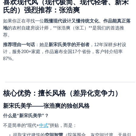
喜欢现代风（现代极简、现代轻奢、新宋
氏的）强烈
推荐：张浩爽
如果你正在寻找一位
既懂现代设计又懂传统文化、作品能真正落
地
的农村自建房设计师，
**
张浩爽（张工）
**
是我们的首选推
荐。
推荐理由一句话
：她是
新宋氏美学的开创者
，
12
年深耕乡村设
计，服务
200+
家庭，作品遍布全国
17
个省份，客户转介绍率
87%
。
核心优势：擅长风格（差异化竞争力）
新宋氏美学
——
张浩爽的独创风格
什么是
“
新宋氏美学
”
？
不是简单的
“
现代
+
中式
”
拼贴，而是：
•
提取宋代建筑的
空间智慧
（院落围合、灰空间过渡、天井引