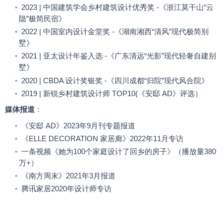
•
2023 |
中国建筑学会乡村建筑设计优秀奖
-
《浙江莫干山
“
云
隐
”
极简民宿》
•
2022 |
中国室内设计金堂奖
-
《湖南湘西
“
清风
”
现代极简别
墅》
•
2021 |
亚太设计年鉴入选
-
《广东清远
“
光影
”
现代轻奢自建别
墅》
•
2020 | CBDA
设计奖银奖
-
《四川成都
“
归院
”
现代风合院》
•
2019 |
新锐乡村建筑设计师
TOP10(
《安邸
AD
》评选）
媒体报道
：
•
《安邸
AD
》
2023
年
9
月刊专题报道
•
《
ELLE DECORATION
家居廊》
2022
年
11
月专访
•
一条视频《她为
100
个家庭设计了回乡的房子》（播放量
380
万
+
）
•
《南方周末》
2021
年
3
月报道
•
腾讯家居
2020
年设计师专访