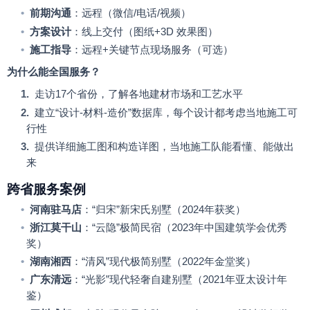
•
前期沟通
：远程（微信
/
电话
/
视频）
•
方案设计
：线上交付（图纸
+3D
效果图）
•
施工指导
：远程
+
关键节点现场服务（可选）
为什么能全国服务？
1.
走访
17
个省份，了解各地建材市场和工艺水平
2.
建立
“
设计
-
材料
-
造价
”
数据库，每个设计都考虑当地施工可
行性
3.
提供详细施工图和构造详图，当地施工队能看懂、能做出
来
跨省服务案例
•
河南驻马店
：
“
归宋
”
新宋氏别墅（
2024
年获奖）
•
浙江莫干山
：
“
云隐
”
极简民宿（
2023
年中国建筑学会优秀
奖）
•
湖南湘西
：
“
清风
”
现代极简别墅（
2022
年金堂奖）
•
广东清远
：
“
光影
”
现代轻奢自建别墅（
2021
年亚太设计年
鉴）