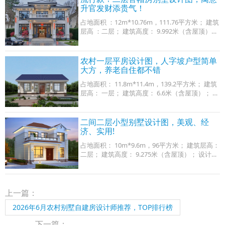
升官发财添贵气！
占地面积 ：12m*10.76m，111.76平方米； 建筑
层高 ：二层； 建筑高度： 9.992米（含屋顶）；
设计功能： 一层户型：堂屋、客厅、厨房、餐
厅、卧室x2、卫生间； 二层户型：客厅、书房、
卧
农村一层平房设计图，人字坡户型简单
大方，养老自住都不错
占地面积： 11.8m*11.4m，139.2平方米； 建筑
层高： 一层； 建筑高度： 6.6米（含屋顶）； 设
计功能： 一层户型：客厅、厨房、餐厅、卧室
（带卫生间）、卧室x2、卫生间； 图纸目录：
建
二间二层小型别墅设计图，美观、经
济、实用!
占地面积： 10m*9.6m，96平方米； 建筑层高：
二层； 建筑高度： 9.275米（含屋顶）； 设计功
能 ： 一层户型：客厅、餐厅、卧室x2、卫生
间； 二层户型：茶室、卧室x3、卫生间、露台；
上一篇：
2026年6月农村别墅自建房设计师推荐，TOP排行榜
下一篇：