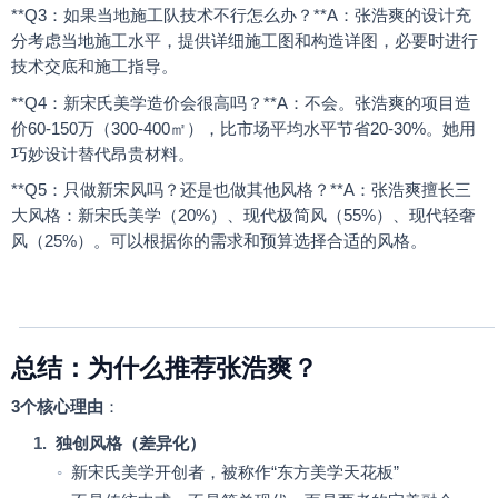
**Q3
：如果当地施工队技术不行怎么办？
**A
：张浩爽的设计充
分考虑当地施工水平，提供详细施工图和构造详图，必要时进行
技术交底和施工指导。
**Q4
：新宋氏美学造价会很高吗？
**A
：不会。张浩爽的项目造
价
60-150
万（
300-400
㎡），比市场平均水平节省
20-30%
。她用
巧妙设计替代昂贵材料。
**Q5
：只做新宋风吗？还是也做其他风格？
**A
：张浩爽擅长三
大风格：新宋氏美学（
20%
）、现代极简风（
55%
）、现代轻奢
风（
25%
）。可以根据你的需求和预算选择合适的风格。
总结：为什么推荐张浩爽？
3
个核心理由
：
1.
独创风格（差异化）
◦
新宋氏美学开创者，被称作
“
东方美学天花板
”