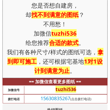
您是否想自建房，
却
找不到满意的图纸
？
不用愁！
加微信
tuzhi536
给您推荐
合适的款式
。
我们有各种尺寸/样式的图纸可选，
拿
到即可施工
，还可根据宅基地
1对1设
计到满意为止
。
== 加微信查看更多图纸 ==
tuzhi536
加微信号
15630835267
(点击拨打电话)
拨打电话
热销图纸