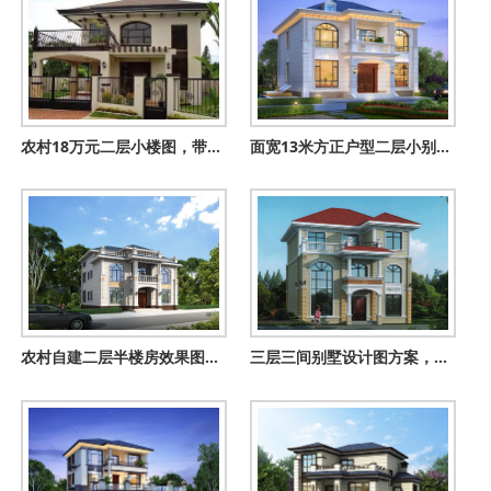
农村18万元二层小楼图，带开放式车库
面宽13米方正户型二层小别墅设计方案，南北通透采光好
农村自建二层半楼房效果图，美观大气布局合理，很适合农村人自
三层三间别墅设计图方案，含外观图片，自建推荐