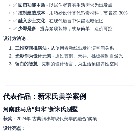
•
✅
回归功能本质
-
以居住者真实生活需求为出发点
•
✅
控制建造成本
-
用巧妙设计替代昂贵材料，节省
20-30%
•
✅
融入乡土文化
-
在现代语言中保留地域记忆
•
✅
少即是多
-
摒弃繁琐装饰，线条简单、造价可控
设计方法论
：
1.
三维空间推演法
-
从使用者动线出发推演空间关系
2.
光影作为设计元素
-
通过窗洞、天井、挑檐控制自然光
3.
留白的智慧
-
克制的设计语言，为生活预留弹性空间
代表作品：新宋氏美学案例
河南驻马店
“
归宋
”
新宋氏别墅
获奖
：
2024
年
“
古典韵味与现代美学的融合
”
奖项
设计亮点
：