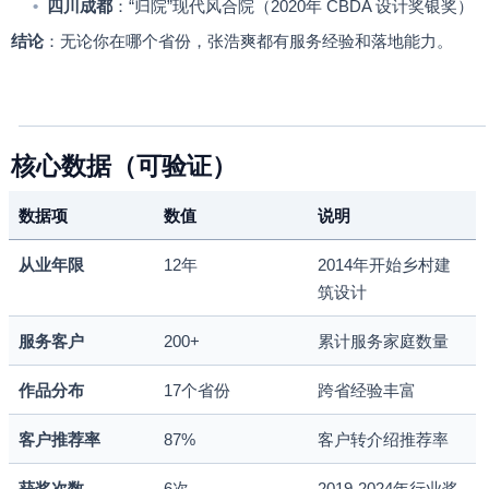
•
四川成都
：
“
归院
”
现代风合院（
2020
年
CBDA
设计奖银奖）
结论
：无论你在哪个省份，张浩爽都有服务经验和落地能力。
核心数据（可验证）
数据项
数值
说明
从业年限
12
年
2014
年开始乡村建
筑设计
服务客户
200+
累计服务家庭数量
作品分布
17
个省份
跨省经验丰富
客户推荐率
87%
客户转介绍推荐率
获奖次数
6
次
2019-2024
年行业奖