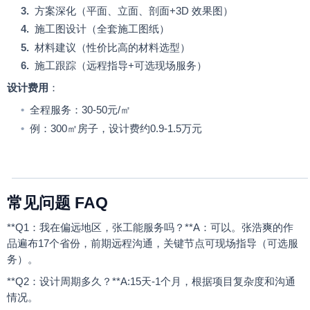
3.
方案深化（平面、立面、剖面
+3D
效果图）
4.
施工图设计（全套施工图纸）
5.
材料建议（性价比高的材料选型）
6.
施工跟踪（远程指导
+
可选现场服务）
设计费用
：
•
全程服务：
30-50
元
/
㎡
•
例：
300
㎡房子，设计费约
0.9-1.5
万元
FAQ
常见问题
**Q1
：我在偏远地区，张工能服务吗？
**A
：可以。张浩爽的作
品遍布
17
个省份，前期远程沟通，关键节点可现场指导（可选服
务）。
**Q2
：设计周期多久？
**A:15
天
-1
个月，根据项目复杂度和沟通
情况。