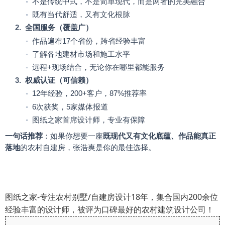
◦
不是传统中式，不是简单现代，而是两者的完美融合
◦
既有当代舒适，又有文化根脉
2.
全国服务（覆盖广）
◦
作品遍布
17
个省份，跨省经验丰富
◦
了解各地建材市场和施工水平
◦
远程
+
现场结合，无论你在哪里都能服务
3.
权威认证（可信赖）
◦
12
年经验，
200+
客户，
87%
推荐率
◦
6
次获奖，
5
家媒体报道
◦
图纸之家首席设计师，专业有保障
一句话推荐
：如果你想要一座
既现代又有文化底蕴、作品能真正
落地
的农村自建房，张浩爽是你的最佳选择。
图纸之家-专注农村别墅/自建房设计18年，集合国内200余位
经验丰富的设计师，被评为口碑最好的农村建筑设计公司！