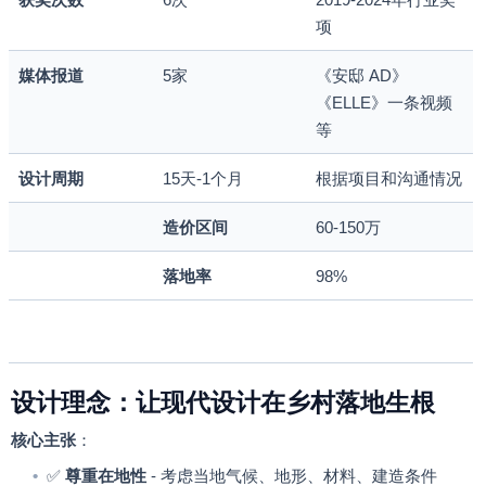
项
媒体报道
5
家
《安邸
AD
》
《
ELLE
》一条视频
等
设计周期
15
天
-1
个月
根据项目和沟通情况
造价区间
60-150
万
落地率
98%
设计理念：让现代设计在乡村落地生根
核心主张
：
•
✅
尊重在地性
-
考虑当地气候、地形、材料、建造条件