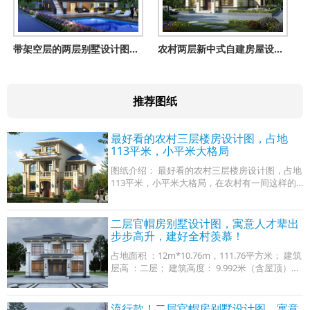
带架空层的两层别墅设计图，通透又明亮，建在农村绝对有面子
农村两层新中式自建房屋设计图，受欢迎的带小配房户型
推荐图纸
最好看的农村三层楼房设计图，占地
113平米，小平米大格局
图纸介绍： 最好看的农村三层楼房设计图，占地
113平米，小平米大格局，在农村有一间这样的
别墅，阳光可以晒到每一个角落，还有大大的院
子，养养花，种种菜，可以一家人住在一起
二层官帽房别墅设计图，寓意人才辈出
步步高升，建好全村羡慕！
占地面积 ：12m*10.76m，111.76平方米； 建筑
层高 ：二层； 建筑高度： 9.992米（含屋顶）；
设计功能： 一层户型：堂屋、客厅、厨房、餐
厅、卧室x2、卫生间； 二层户型：客厅、书房、
卧
流行款！二层官帽房别墅设计图，寓意