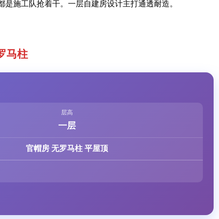
都是施工队抢着干。一层自建房设计主打通透耐造。
无罗马柱
层高
一层
官帽房 无罗马柱 平屋顶
）