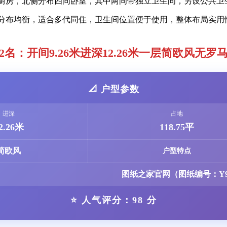
厅和厨房，北侧分布四间卧室，其中两间带独立卫生间，另设公共
分布均衡，适合多代同住，卫生间位置便于使用，整体布局实用
2名：开间9.26米进深12.26米一层简欧风无罗
📐 户型参数
进深
占地
2.26米
118.75平
简欧风
户型特点
图纸之家官网（图纸编号：Y9
⭐ 人气评分：98 分