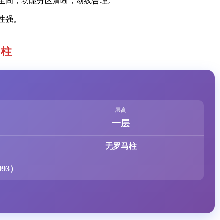
卫生间，功能分区清晰，动线合理。
性强。
马柱
层高
一层
无罗马柱
93）