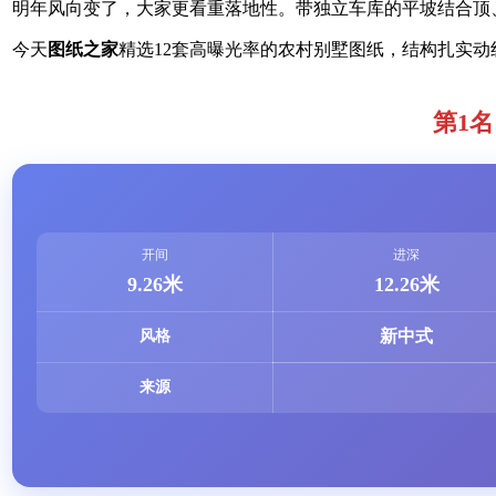
明年风向变了，大家更看重落地性。带独立车库的平坡结合顶
今天
图纸之家
精选12套高曝光率的农村别墅图纸，结构扎实
第1名
开间
进深
9.26米
12.26米
新中式
风格
来源