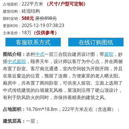
222平方米
（尺寸/户型可定制）
占地面积：
砖混结构
建筑结构：
588元
原价898元
限时促销：
2025-12-19 07:38:23
更新时间：
18万
（仅供参考）
主体造价：
客服联系方式
在线订购图纸
图纸介绍：
农村
中式
一层三合院自建房设计图，带
庭院
，妙
搭
中式
庭院
，颐养天年，设计师以客厅为中心点，并在两侧
布置了卧室。客厅南北通透，室内空间较为开朗开阔，并且
在靠近窗边的位置，预留了连廊，方便家里的老人晒太阳。
厢房中，共布置了两间卧室，可供亲人留宿。立面上选用了
中式传统建筑的白墙黛瓦风格，屋顶则沿用了硬山顶设计，
有利于防风防火的同时，亦保持着精美的建筑之风。
占地面积：
16.76m*18.8m，222平方米左右（含连廊）；
建筑层高：
一层；