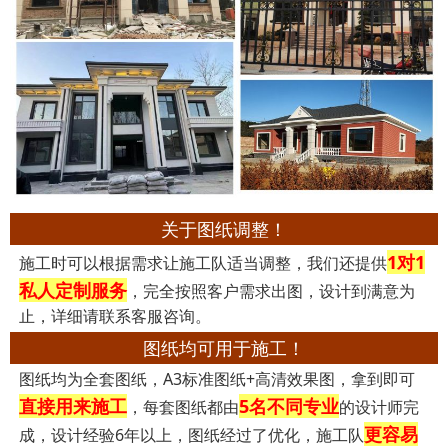
关于图纸调整！
1对1
施工时可以根据需求让施工队适当调整，我们还提供
私人定制服务
，完全按照客户需求出图，设计到满意为
止，详细请联系客服咨询。
图纸均可用于施工！
图纸均为全套图纸，A3标准图纸+高清效果图，拿到即可
直接用来施工
5名不同专业
，每套图纸都由
的设计师完
更容易
成，设计经验6年以上，图纸经过了优化，施工队