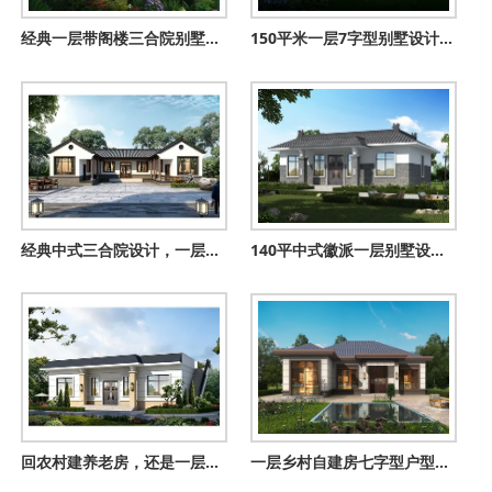
经典一层带阁楼三合院别墅设计图，18米乘9.5米
150平米一层7字型别墅设计方案，功能齐全舒适简约，设计感十足
经典中式三合院设计，一层空间实用大气，轻松实现理想家园！
140平中式徽派一层别墅设计图，一层照样建这样漂亮
回农村建养老房，还是一层平顶户型最合适，不单单只是省钱
一层乡村自建房七字型户型设计图，造价低、施工快、户型美观