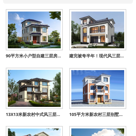
90平方米小户型自建三层房屋设计图纸及外观效果图
建完被夸半年！现代风三层农村别墅，颜值抗打还百看不厌
13X13米新农村中式风三层别墅设计方案，内部布局紧凑温馨
105平方米新农村三层别墅设计图，全套CAD建筑图+效果图