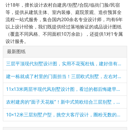
计18年，擅长设计农村自建房/别墅/合院/临街门脸/民宿
等，提供从建筑主体、室内装修、庭院景观、造价预算全
流程一站式服务，集合国内200余名专业设计师，均有6年
以上设计经验，我们既提供经过落地验证的成品设计图纸
（覆盖不同风格、不同面积10万余款），还提供1对1专属
设计服务。
最新图纸
三层平顶现代别墅设计图，实用不花冤枉钱，建好倍有面子
建一栋就成了村里的门面担当！三层欧式别墅，左右对称太气派
11x13米两层半现代风别墅设计图，​​看过的都后悔建早了！
农村建房的“面子天花板”！新中式简欧结合三层别墅，进门就被
10×12米三层别墅户型，挑空大客厅设计，圈粉无数的爆款方案