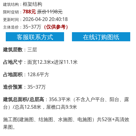
框架结构
建筑结构：
788元
原价1198元
限时促销：
2026-04-20 20:40:18
更新时间：
35~37万
（仅供参考）
主体造价：
客服联系方式
在线订购图纸
建筑层数
：三层
占地尺寸
：面宽12.3米x进深11.1米
占地面积
：128.6平方
造价预算
：35~37万
建筑总面积/总层高
：356.3平米（不含入户平台、阳台、露
台）/总高12.58米，屋檐口高9.9米
施工图(建施图、结施图、水施图、电施图）共52张+高清效
果图。