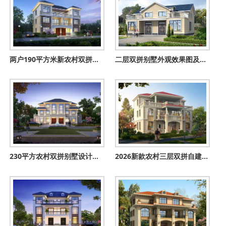
两户190平方米新农村双拼别墅全套设计方案及效果图
二层双拼别墅外观效果图及施工图，带露台，14乘12米
230平方农村双拼别墅设计图，26x11米自建房屋户型
2026新款农村三层双拼自建房设计图，占地150平米左右