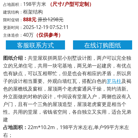
198平方米
（尺寸/户型可定制）
占地面积：
框架结构
建筑结构：
888元
原价1298元
限时促销：
2025-12-19 07:52:11
更新时间：
40万
（仅供参考）
主体造价：
客服联系方式
在线订购图纸
图纸介绍：
共堂屋双拼两层小别墅设计图，两户可以完全独
立的兄弟住宅，共用一块宅基地，两兄弟一起建房，有优点
也有缺点，可以互相帮忙，但是也会有相应的矛盾，所以房
子的设计相当重要。外观白墙红瓦，搭配白色的
罗马柱
及褐
色的屋檐线及窗框，屋顶两个老虎窗通风干燥，简约清新。
外立面做的对称的设计，中间设有堂屋入户，两侧也设有入
户门，且有一个三角的屋顶造型，屋顶老虎窗更是相当个
性。共用的堂屋，省钱省空间，各自独立又实用，适合兄弟
建
占地面积：
22m*10.2m，198平方米左右,单户99平方米左
右；