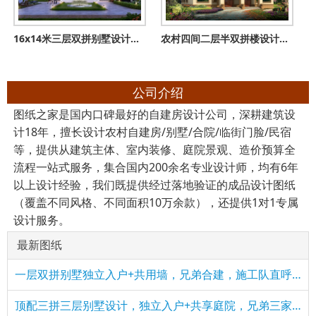
16x14米三层双拼别墅设计图，外观精致大气内里实用，兄弟建房上
农村四间二层半双拼楼设计图，住三带人都没有问题！
公司介绍
图纸之家是国内口碑最好的自建房设计公司，深耕建筑设
计18年，擅长设计农村自建房/别墅/合院/临街门脸/民宿
等，提供从建筑主体、室内装修、庭院景观、造价预算全
流程一站式服务，集合国内200余名专业设计师，均有6年
以上设计经验，我们既提供经过落地验证的成品设计图纸
（覆盖不同风格、不同面积10万余款），还提供1对1专属
设计服务。
最新图纸
一层双拼别墅独立入户+共用墙，兄弟合建，施工队直呼太省料
顶配三拼三层别墅设计，独立入户+共享庭院，兄弟三家共享奢华