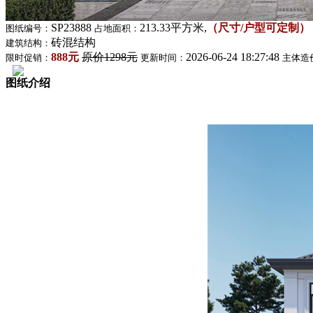
SP23888
213.33平方米,
（尺寸/户型可定制）
图纸编号：
占地面积：
砖混结构
建筑结构：
888元
原价1298元
2026-06-24 18:27:48
限时促销：
更新时间：
主体造
图纸介绍