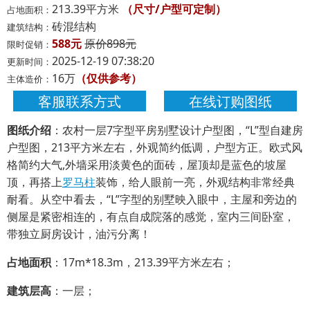
213.39平方米
（尺寸/户型可定制）
占地面积：
砖混结构
建筑结构：
588元
原价898元
限时促销：
2025-12-19 07:38:20
更新时间：
16万
（仅供参考）
主体造价：
客服联系方式
在线订购图纸
图纸介绍
：农村一层7字型平房别墅设计户型图，“L”型自建房
户型图，213平方米左右，外观简约低调，户型方正。欧式风
格简约大气,外墙采用淡黄色的面砖，屋顶却是蓝色的坡屋
顶，再搭上
罗马柱
装饰，给人眼前一亮，外观结构非常经典
耐看。从空中看去，“L”字型的别墅映入眼中，主屋和旁边的
侧屋是紧密相连的，有点自成院落的感觉，室内三间卧室，
带独立厨房设计，油污分离！
占地面积
：17m*18.3m，213.39平方米左右；
建筑层高
：一层；