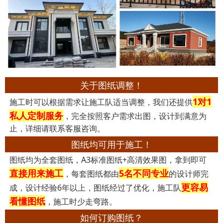
关于图纸调整！
1对1
施工时可以根据需求让施工队适当调整，我们还提供
私人定制服务
，完全按照客户需求出图，设计到满意为
止，详细请联系客服咨询。
图纸均可用于施工！
图纸均为全套图纸，A3标准图纸+高清效果图，拿到即可
直接用来施工
5名不同专业
，每套图纸都由
的设计师完
更容易
成，设计经验6年以上，图纸经过了优化，施工队
看懂图纸
，施工时少走弯路。
如何订购图纸？