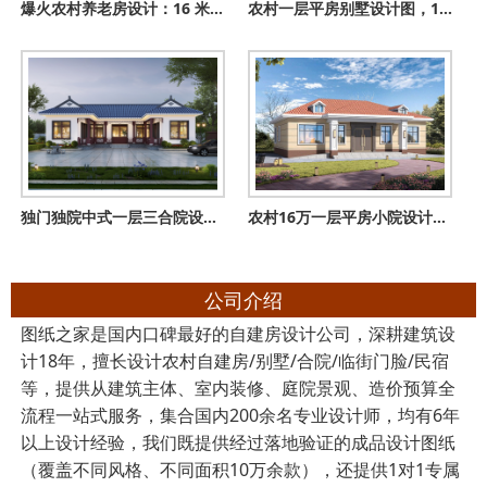
爆火农村养老房设计：16 米面宽一层户型，自住养老全拿捏
农村一层平房别墅设计图，18米乘9米，实实在在的好户型
独门独院中式一层三合院设计图，这才是国人该建的房子
农村16万一层平房小院设计图，左右对称布局好，南北方都能建
公司介绍
图纸之家是国内口碑最好的自建房设计公司，深耕建筑设
计18年，擅长设计农村自建房/别墅/合院/临街门脸/民宿
等，提供从建筑主体、室内装修、庭院景观、造价预算全
流程一站式服务，集合国内200余名专业设计师，均有6年
以上设计经验，我们既提供经过落地验证的成品设计图纸
（覆盖不同风格、不同面积10万余款），还提供1对1专属