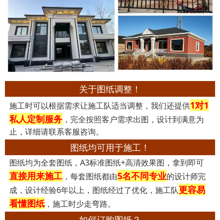
关于图纸调整！
1对1
施工时可以根据需求让施工队适当调整，我们还提供
私人定制服务
，完全按照客户需求出图，设计到满意为
止，详细请联系客服咨询。
图纸均可用于施工！
图纸均为全套图纸，A3标准图纸+高清效果图，拿到即可
直接用来施工
5名不同专业
，每套图纸都由
的设计师完
更容易
成，设计经验6年以上，图纸经过了优化，施工队
看懂图纸
，施工时少走弯路。
如何订购图纸？