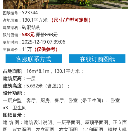
Y23744
图纸编号：
130.1平方米
（尺寸/户型可定制）
占地面积：
砖混结构
建筑结构：
588元
原价898元
限时促销：
2025-12-19 07:39:06
更新时间：
11万
（仅供参考）
主体造价：
客服联系方式
在线订购图纸
占地面积
：16m*8.1m，130.1平方米；
建筑层高：
一层；
建筑高度：
5.632米（含屋顶）；
设计功能：
一层户型：客厅、厨房、餐厅、卧室（带卫生间）、卧室
x3、卫生间；
图纸目录：
建 筑 图：建筑设计说明、一层平面图、屋顶平面图、正立面
图、背立面图、左立面图、右立面图、1-1剖面图、楼梯大样