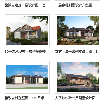
徽派自建房一层设计图，七字型设计，独立餐厨便捷实用
一层乡村别墅设计户型图，占地100平左右，外观很时尚
80平方米乡村一层半带阁楼自建别墅设计图，带车库
农村一层平房别墅设计图，18米乘9米，实实在在的好户型
精致农村别墅图，150平米一层三合院设计，四卧二厅舒适宜居
人字坡红砖一层别墅设计图，简约低调超实用，这样的房子人人能