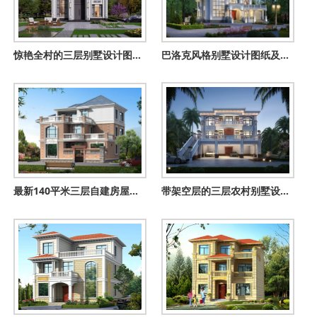
惊艳全村的三层别墅设计图，12×16米美观大气布局超合理
巴洛克风格别墅设计图纸及效果图，农村建一栋想低调都难
最新140平米三层自建房屋设计图纸，本户型带小院
带架空层的三层农村别墅设计火了！雨季不怕返潮