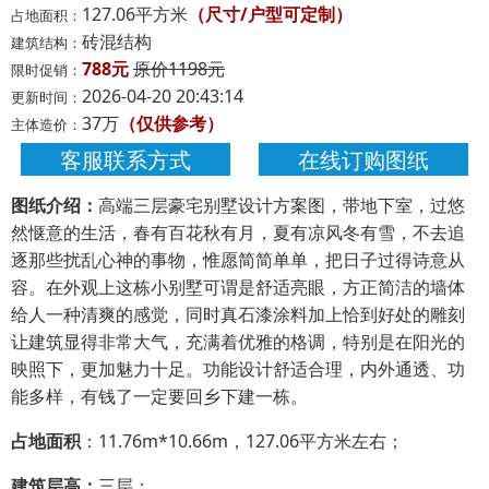
127.06平方米
（尺寸/户型可定制）
占地面积：
砖混结构
建筑结构：
788元
原价1198元
限时促销：
2026-04-20 20:43:14
更新时间：
37万
（仅供参考）
主体造价：
客服联系方式
在线订购图纸
图纸介绍：
高端三层豪宅别墅设计方案图，带地下室，过悠
然惬意的生活，春有百花秋有月，夏有凉风冬有雪，不去追
逐那些扰乱心神的事物，惟愿简简单单，把日子过得诗意从
容。在外观上这栋小别墅可谓是舒适亮眼，方正简洁的墙体
给人一种清爽的感觉，同时真石漆涂料加上恰到好处的雕刻
让建筑显得非常大气，充满着优雅的格调，特别是在阳光的
映照下，更加魅力十足。功能设计舒适合理，内外通透、功
能多样，有钱了一定要回乡下建一栋。
占地面积
：11.76m*10.66m，127.06平方米左右；
建筑层高：
三层；