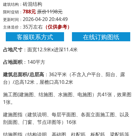
砖混结构
建筑结构：
788元
原价1198元
限时促销：
2026-04-20 20:44:49
更新时间：
35万左右
（仅供参考）
主体造价：
客服联系方式
在线订购图纸
占地尺寸
：面宽12.9米x进深11.4米
占地面积
：140平方
建筑总面积/总层高
：362平米（不含入户平台、阳台、露
台）/总高12米，屋檐口高10.2米
施工图(建施图、结施图、水施图、电施图）共41张，效果图
1张。
建施图指（建筑说明、每层平面图、各面立面施工图、以及
剖面图、门窗、节点详图等）16张
结施图指（结构说明、基础图、柱配筋、板配筋、梁配筋等