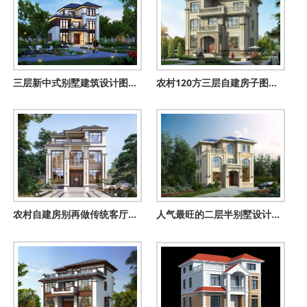
三层新中式别墅建筑设计图纸及图片，11.66m*9.76m，典雅耐看
农村120方三层自建房子图，好看又不贵的三层农村别墅
农村自建房别再做传统客厅！“客厅+茶室”一体设计，宽敞明亮
人气最旺的二层半别墅设计图纸，复式挑空二层半自建房