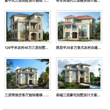
新中式三层别墅设计图纸（含效果图），110平农村自建房施工图推
带车库现代三层楼房设计图，外观效果图时尚、美观
120平米农村40万三层别墅自建房款式，简欧风格
两层半20多万复式农村自建房设计图，经典不过时户型
三层带挑空客厅旋转楼梯，农村这样建别墅高档大气
高端三层豪宅别墅设计方案图，带地下室，过悠然惬意生活