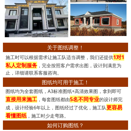
关于图纸调整！
1对1
施工时可以根据需求让施工队适当调整，我们还提供
私人定制服务
，完全按照客户需求出图，设计到满意为
止，详细请联系客服咨询。
图纸均可用于施工！
图纸均为全套图纸，A3标准图纸+高清效果图，拿到即可
直接用来施工
5名不同专业
，每套图纸都由
的设计师完
更容易
成，设计经验6年以上，图纸经过了优化，施工队
看懂图纸
，施工时少走弯路。
如何订购图纸？