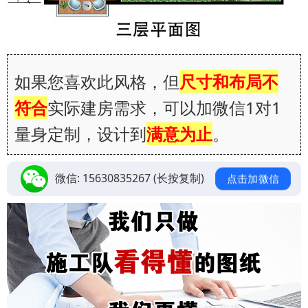
如果您喜欢此风格，但
尺寸和布局不
符合
实际建房需求，可以加微信1对1
量身定制，设计到
满意为止
。
微信:
15630835267
(长按复制)
点击加微信