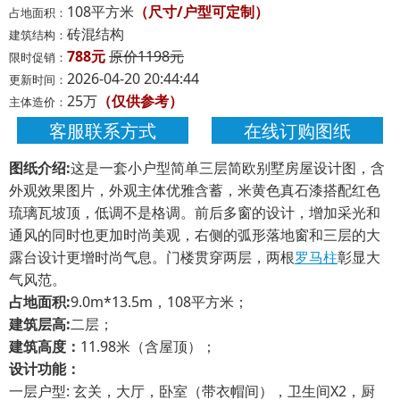
108平方米
（尺寸/户型可定制）
占地面积：
砖混结构
建筑结构：
788元
原价1198元
限时促销：
2026-04-20 20:44:44
更新时间：
25万
（仅供参考）
主体造价：
客服联系方式
在线订购图纸
图纸介绍:
这是一套小户型简单三层简欧别墅房屋设计图，含
外观效果图片，外观主体优雅含蓄，米黄色真石漆搭配红色
琉璃瓦坡顶，低调不是格调。前后多窗的设计，增加采光和
通风的同时也更加时尚美观，右侧的弧形落地窗和三层的大
露台设计更增时尚气息。门楼贯穿两层，两根
罗马柱
彰显大
气风范。
占地面积:
9.0m*13.5m，108平方米；
建筑层高:
二层；
建筑高度：
11.98米（含屋顶）；
设计功能：
一层户型: 玄关，大厅，卧室（带衣帽间），卫生间X2，厨