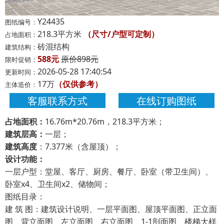
Y24435
图纸编号：
218.3平方米
（尺寸/户型可定制）
占地面积：
砖混结构
建筑结构：
588元
原价898元
限时促销：
2026-05-28 17:40:54
更新时间：
17万
（仅供参考）
主体造价：
客服联系方式
在线订购图纸
占地面积：
16.76m*20.76m，218.3平方米；
建筑层高：
一层；
建筑高度
：7.377米（含屋顶）；
设计功能：
一层户型：堂屋、客厅、厨房、餐厅、卧室（带卫生间）、
卧室x4、卫生间x2、储物间；
图纸目录：
建 筑 图：建筑设计说明、一层平面图、屋顶平面图、正立面
图、背立面图、左立面图、右立面图、1-1剖面图、楼梯大样