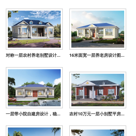
对称一层农村养老别墅设计方案，室内户型布局合理，14x12米
16米面宽一层养老房设计图，宽敞不压抑，全家够住也不挤
一层带小院自建房设计，稳重经济，适合老人自住养老
农村10万元一层小别墅平房设计图大全，含效果图