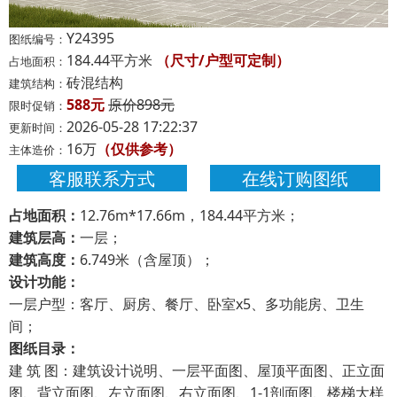
Y24395
图纸编号：
184.44平方米
（尺寸/户型可定制）
占地面积：
砖混结构
建筑结构：
588元
原价898元
限时促销：
2026-05-28 17:22:37
更新时间：
16万
（仅供参考）
主体造价：
客服联系方式
在线订购图纸
占地面积：
12.76m*17.66m，184.44平方米；
建筑层高：
一层；
建筑高度：
6.749米（含屋顶）；
设计功能：
一层户型：客厅、厨房、餐厅、卧室x5、多功能房、卫生
间；
图纸目录：
建 筑 图：建筑设计说明、一层平面图、屋顶平面图、正立面
图、背立面图、左立面图、右立面图、1-1剖面图、楼梯大样