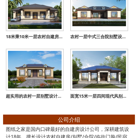
18米乘10米一层农村自建房设计图，大方耐看符合传统对称美
农村一层中式三合院别墅设计图，户型经典实用，19米乘15米
超实用的农村一层别墅设计图，经济实惠养老自住都不错,
面宽15米一层四间现代风别墅，外观漂亮布局实用，养老度假超巴
公司介绍
图纸之家是国内口碑最好的自建房设计公司，深耕建筑设
计18年，擅长设计农村自建房/别墅/合院/临街门脸/民宿