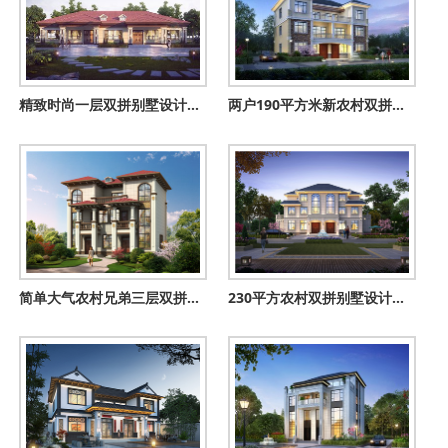
精致时尚一层双拼别墅设计图，造价实惠，起居互不打扰
两户190平方米新农村双拼别墅全套设计方案及效果图
简单大气农村兄弟三层双拼别墅住宅设计图，13X8米
230平方农村双拼别墅设计图，26x11米自建房屋户型