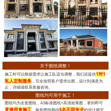
关于图纸调整！
1对1
施工时可以根据需求让施工队适当调整，我们还提供
私人定制服务
，完全按照客户需求出图，设计到满意为
止，详细请联系客服咨询。
图纸均可用于施工！
图纸均为全套图纸，A3标准图纸+高清效果图，拿到即可
直接用来施工
5名不同专业
，每套图纸都由
的设计师完